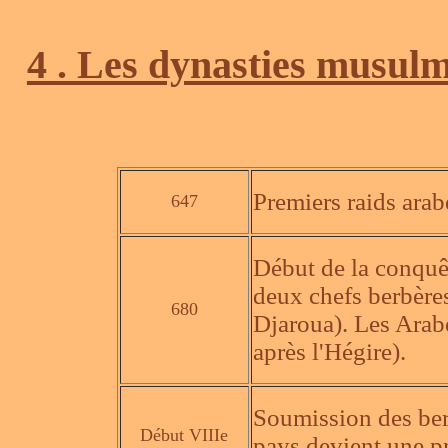
4 . Les dynasties musu
Premiers raids arab
647
Début de la conquêt
deux chefs berbères
680
Djaroua). Les Arab
après l'Hégire).
Soumission des berb
Début VIIIe
pays devient une pr