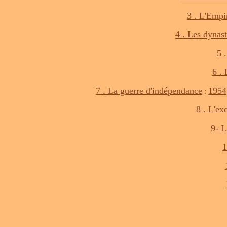
3 . L'Empi
4 . Les dyna
5 
6 . 
7 . La guerre d'indépendance
1954
:
8 . L'ex
9- L
1