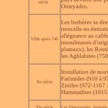
siècle
Omeyades.
Les berbères se dres
morcelle en émirats
allégeance au calif
VIIIe après 740
musulmanes d'origin
plateaux), les Rost
les Aghlabites (750 
Installation de nou
Fatimides (910 à 9
Xe siècle
Zirides (972-1167 : 
Hammadites (1015 p
XIe siècle
Les Almoravides, dynastie 