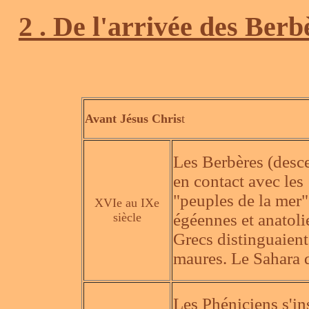
2 . De l'arrivée des Ber
Avant Jésus Chris
t
Les Berbères (desc
en contact avec les
"peuples de la mer"
XVIe au IXe
siècle
égéennes et anatolie
Grecs distinguaien
maures. Le Sahara d
Les Phéniciens s'ins