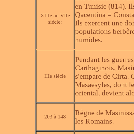
en Tunisie (814). Il
Qacentina = Consta
XIIIe au VIIe
siècle:
Ils exercent une do
populations berbères
numides.
Pendant les guerres
Carthaginois, Masi
s'empare de Cirta. C
IIIe siècle
Masaesyles, dont le
oriental, devient al
Règne de Masinissa
203 à 148
les Romains.